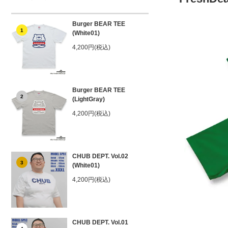
Burger BEAR TEE
1
(White01)
4,200円(税込)
Burger BEAR TEE
2
(LightGray)
4,200円(税込)
CHUB DEPT. Vol.02
3
(White01)
4,200円(税込)
CHUB DEPT. Vol.01