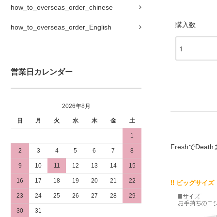
how_to_overseas_order_chinese
購入数
how_to_overseas_order_English
営業日カレンダー
2026年8月
日
月
火
水
木
金
土
1
FreshでDeat
2
3
4
5
6
7
8
9
10
11
12
13
14
15
16
17
18
19
20
21
22
!! ビッグサイズ
23
24
25
26
27
28
29
30
31