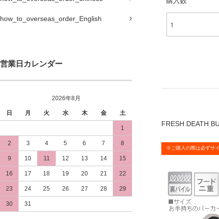
購入数
how_to_overseas_order_English
営業日カレンダー
2026年8月
日
月
火
水
木
金
土
FRESH DEATH
1
2
3
4
5
6
7
8
※ご購入の際は必ずサ
9
10
11
12
13
14
15
16
17
18
19
20
21
22
23
24
25
26
27
28
29
30
31