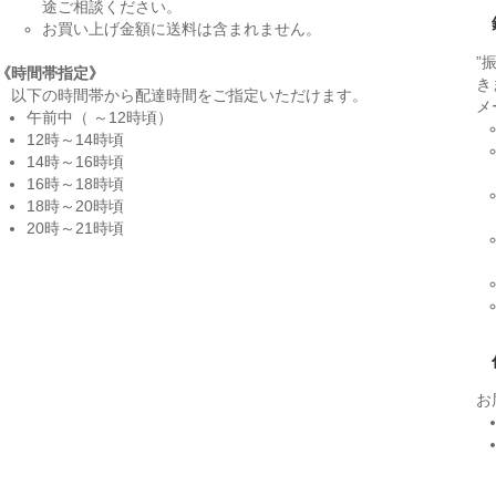
途ご相談ください。
お買い上げ金額に送料は含まれません。
”
《時間帯指定》
き
以下の時間帯から配達時間をご指定いただけます。
メ
午前中（ ～12時頃）
12時～14時頃
14時～16時頃
16時～18時頃
18時～20時頃
20時～21時頃
お