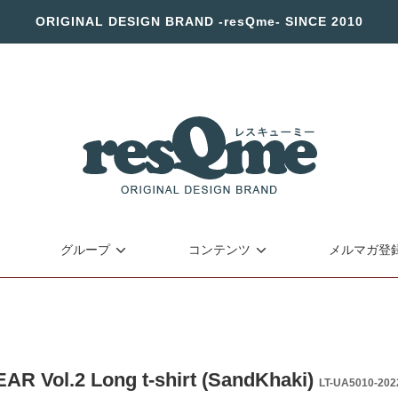
ORIGINAL DESIGN BRAND -resQme- SINCE 2010
グループ
コンテンツ
メルマガ登
EAR Vol.2 Long t-shirt (SandKhaki)
LT-UA5010-202