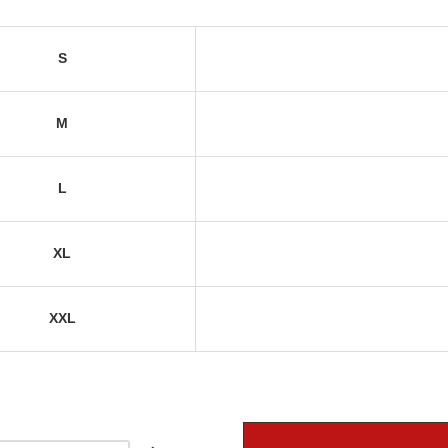
S
M
L
XL
XXL