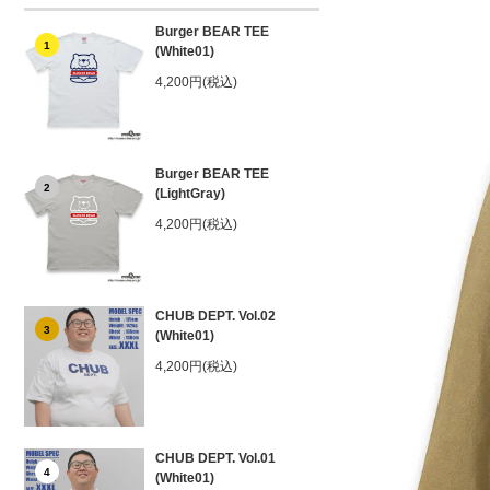
Burger BEAR TEE
1
(White01)
4,200円(税込)
Burger BEAR TEE
2
(LightGray)
4,200円(税込)
CHUB DEPT. Vol.02
3
(White01)
4,200円(税込)
CHUB DEPT. Vol.01
4
(White01)