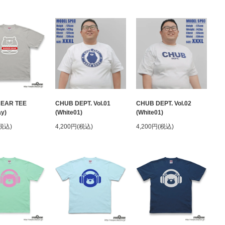
BEAR TEE
CHUB DEPT. Vol.01
CHUB DEPT. Vol.02
ay)
(White01)
(White01)
(税込)
4,200円(税込)
4,200円(税込)