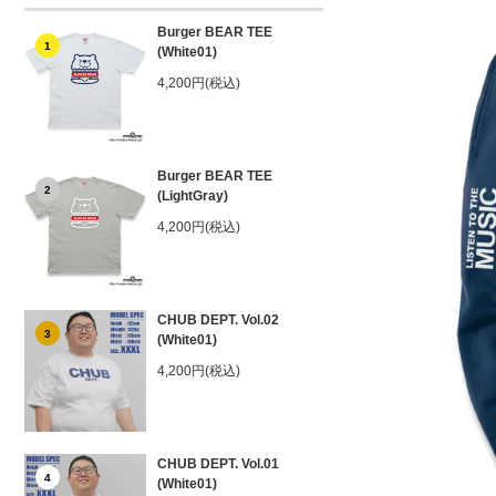
Burger BEAR TEE
1
(White01)
4,200円(税込)
Burger BEAR TEE
2
(LightGray)
4,200円(税込)
CHUB DEPT. Vol.02
3
(White01)
4,200円(税込)
CHUB DEPT. Vol.01
4
(White01)