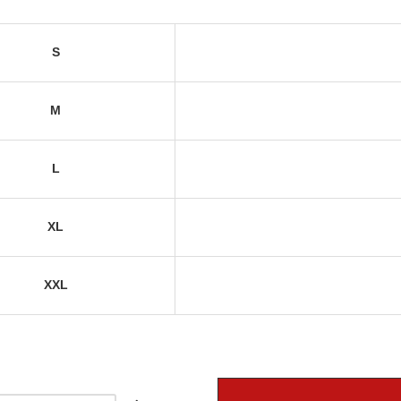
S
M
L
XL
XXL