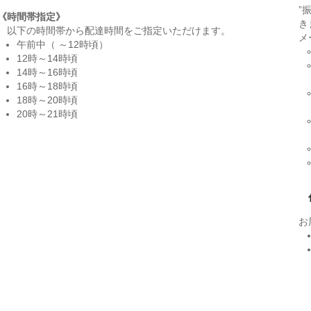
”
《時間帯指定》
き
以下の時間帯から配達時間をご指定いただけます。
メ
午前中（ ～12時頃）
12時～14時頃
14時～16時頃
16時～18時頃
18時～20時頃
20時～21時頃
お