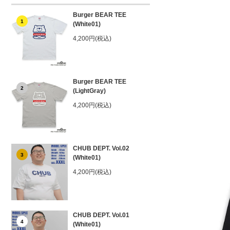
Burger BEAR TEE
1
(White01)
4,200円(税込)
Burger BEAR TEE
2
(LightGray)
4,200円(税込)
CHUB DEPT. Vol.02
3
(White01)
4,200円(税込)
CHUB DEPT. Vol.01
4
(White01)