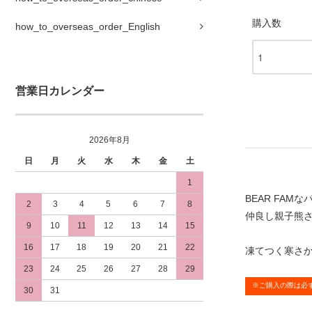
購入数
how_to_overseas_order_English
営業日カレンダー
2026年8月
日
月
火
水
木
金
土
1
BEAR FAM
2
3
4
5
6
7
8
仲良し親子熊
9
10
11
12
13
14
15
16
17
18
19
20
21
22
凍てつく寒さ
23
24
25
26
27
28
29
※ご購入の際は必
30
31