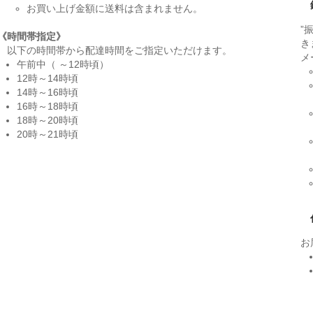
お買い上げ金額に送料は含まれません。
”
《時間帯指定》
き
以下の時間帯から配達時間をご指定いただけます。
メ
午前中（ ～12時頃）
12時～14時頃
14時～16時頃
16時～18時頃
18時～20時頃
20時～21時頃
お