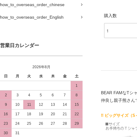
how_to_overseas_order_chinese
購入数
how_to_overseas_order_English
営業日カレンダー
2026年8月
日
月
火
水
木
金
土
1
BEAR FAMなT
2
3
4
5
6
7
8
仲良し親子熊さん
9
10
11
12
13
14
15
16
17
18
19
20
21
22
!! ビッグサイズ（S
23
24
25
26
27
28
29
30
31