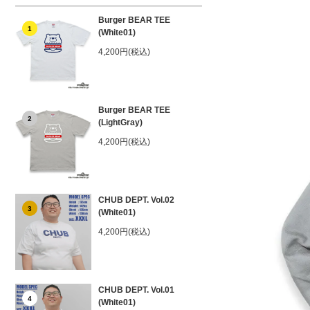
Burger BEAR TEE
1
(White01)
4,200円(税込)
Burger BEAR TEE
2
(LightGray)
4,200円(税込)
CHUB DEPT. Vol.02
3
(White01)
4,200円(税込)
CHUB DEPT. Vol.01
4
(White01)