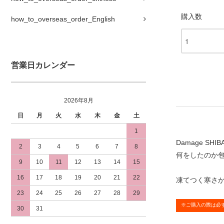
購入数
how_to_overseas_order_English
営業日カレンダー
2026年8月
日
月
火
水
木
金
土
1
Damage SH
2
3
4
5
6
7
8
何をしたのか
9
10
11
12
13
14
15
16
17
18
19
20
21
22
凍てつく寒さ
23
24
25
26
27
28
29
※ご購入の際は必
30
31