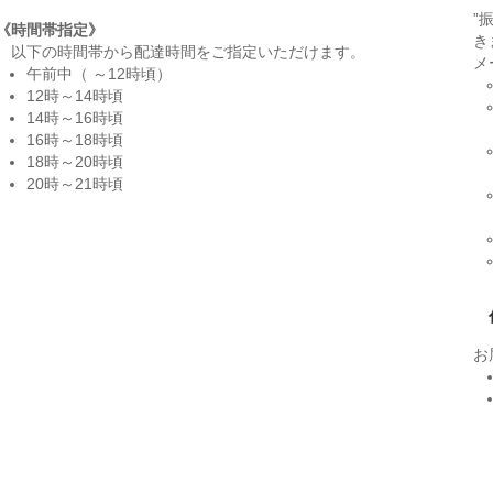
”
《時間帯指定》
き
以下の時間帯から配達時間をご指定いただけます。
メ
午前中（ ～12時頃）
12時～14時頃
14時～16時頃
16時～18時頃
18時～20時頃
20時～21時頃
お