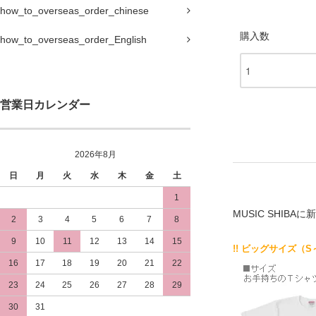
how_to_overseas_order_chinese
購入数
how_to_overseas_order_English
営業日カレンダー
2026年8月
日
月
火
水
木
金
土
1
MUSIC SHIB
2
3
4
5
6
7
8
9
10
11
12
13
14
15
!! ビッグサイズ（S
16
17
18
19
20
21
22
23
24
25
26
27
28
29
30
31