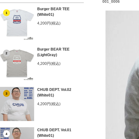
001_0006
Burger BEAR TEE
1
(White01)
4,200円(税込)
Burger BEAR TEE
2
(LightGray)
4,200円(税込)
CHUB DEPT. Vol.02
3
(White01)
4,200円(税込)
CHUB DEPT. Vol.01
4
(White01)