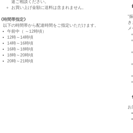
途ご相談ください。
お買い上げ金額に送料は含まれません。
”
《時間帯指定》
き
以下の時間帯から配達時間をご指定いただけます。
メ
午前中（ ～12時頃）
12時～14時頃
14時～16時頃
16時～18時頃
18時～20時頃
20時～21時頃
お