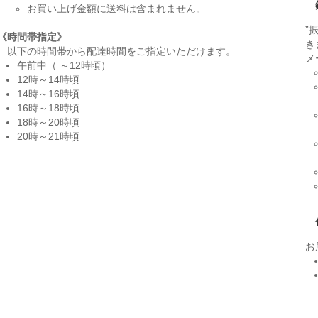
お買い上げ金額に送料は含まれません。
”
《時間帯指定》
き
以下の時間帯から配達時間をご指定いただけます。
メ
午前中（ ～12時頃）
12時～14時頃
14時～16時頃
16時～18時頃
18時～20時頃
20時～21時頃
お