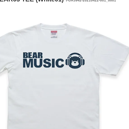
T-UA5942-20210422-001_0001