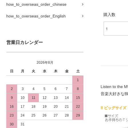
how_to_overseas_order_chinese
購入数
how_to_overseas_order_English
営業日カレンダー
2026年8月
日
月
火
水
木
金
土
1
Listen to the M
2
3
4
5
6
7
8
音楽大好きなB
9
10
11
12
13
14
15
16
17
18
19
20
21
22
!! ビッグサイズ
23
24
25
26
27
28
29
30
31