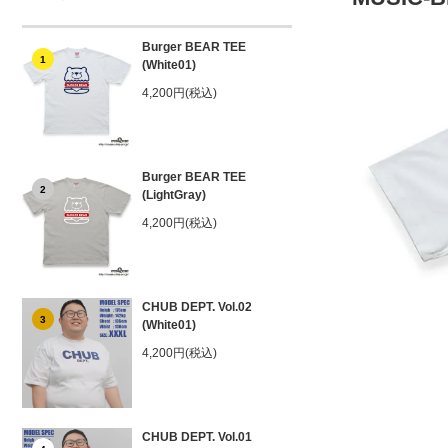
Burger BEAR TEE
1
(White01)
4,200円(税込)
Burger BEAR TEE
2
(LightGray)
4,200円(税込)
CHUB DEPT. Vol.02
3
(White01)
4,200円(税込)
CHUB DEPT. Vol.01