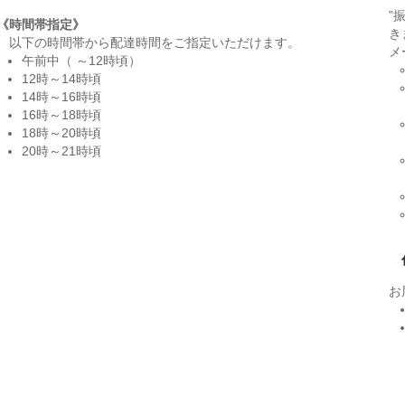
”
《時間帯指定》
き
以下の時間帯から配達時間をご指定いただけます。
メ
午前中（ ～12時頃）
12時～14時頃
14時～16時頃
16時～18時頃
18時～20時頃
20時～21時頃
お