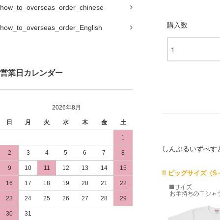
how_to_overseas_order_chinese
購入数
how_to_overseas_order_English
営業日カレンダー
2026年8月
日
月
火
水
木
金
土
1
しんぷるいずべす
2
3
4
5
6
7
8
9
10
11
12
13
14
15
!! ビッグサイズ（S
16
17
18
19
20
21
22
23
24
25
26
27
28
29
30
31