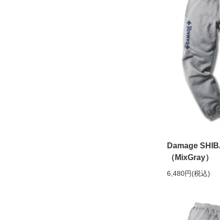
Damage SH
（MixGray）
6,480円(税込)