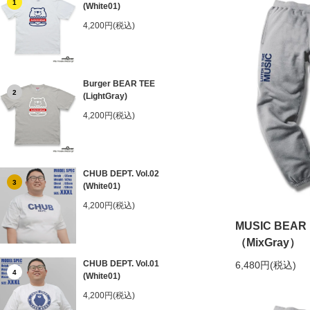
1
(White01)
4,200円(税込)
Burger BEAR TEE
2
(LightGray)
4,200円(税込)
CHUB DEPT. Vol.02
3
(White01)
4,200円(税込)
MUSIC BE
（MixGray）
CHUB DEPT. Vol.01
6,480円(税込)
4
(White01)
4,200円(税込)