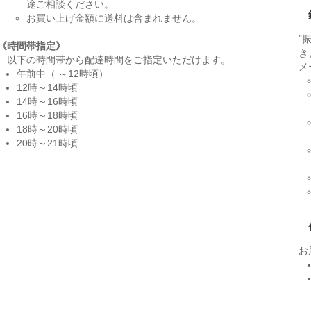
途ご相談ください。
お買い上げ金額に送料は含まれません。
”
《時間帯指定》
き
以下の時間帯から配達時間をご指定いただけます。
メ
午前中（ ～12時頃）
12時～14時頃
14時～16時頃
16時～18時頃
18時～20時頃
20時～21時頃
お